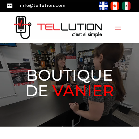

info@tellution.com
BOUTIQUE
DE
VANIER
Lecteur
vidéo