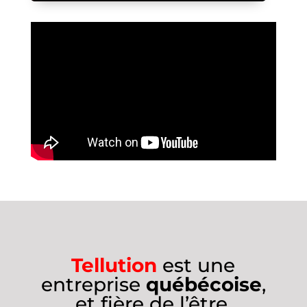
Tellution
est une
entreprise
québécoise
,
et fière de l’être.