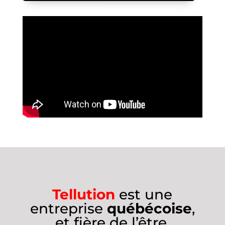
Tellution
est une
entreprise
québécoise
,
et fière de l’être.